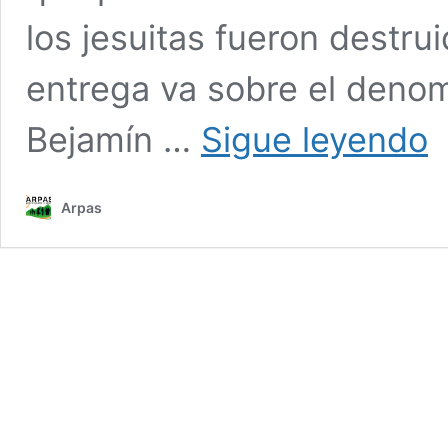
los jesuitas fueron destrui
entrega va sobre el deno
#Es
Bejamín …
Sigue leyendo
Cri
co
la
Arpas
des
de
pr
po
par
de
la
FF