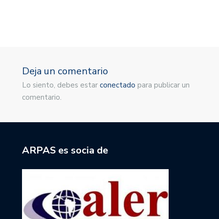
1
Deja un comentario
Lo siento, debes estar
conectado
para publicar un
comentario.
ARPAS es socia de