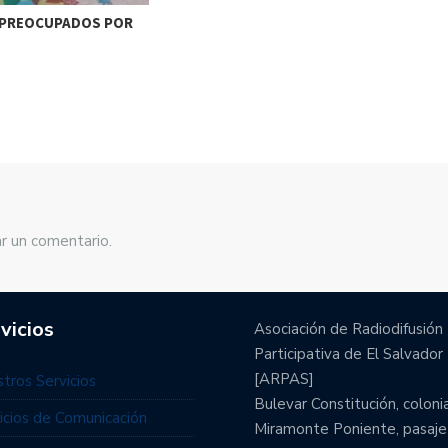
PREOCUPADOS POR
r un comentario.
vicios
Asociación de Radiodifusión
Participativa de El Salvador
[ARPAS]
tros Servicios
Bulevar Constitución, coloni
icios de Comunicación
Miramonte Poniente, pasaje