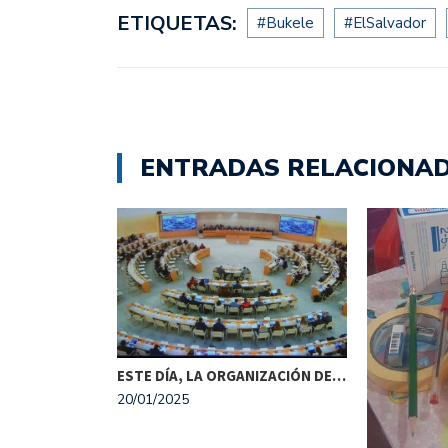
ETIQUETAS:
#Bukele
#ElSalvador
ENTRADAS RELACIONA
ESTE DÍA, LA ORGANIZACIÓN DE…
ISTA SE
20/01/2025
O…