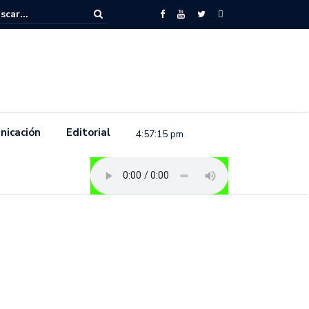
to feminista se pronuncia previo a la conmemoración del 8 de marzo e
.
nicación
Editorial
4:57:16 pm