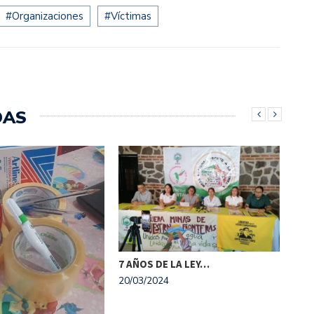
#Organizaciones
#Víctimas
DAS
7 AÑOS DE LA LEY…
CON
20/03/2024
ILO
15/1