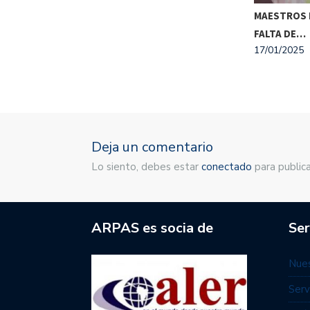
MAESTROS 
FALTA DE…
17/01/2025
Deja un comentario
Lo siento, debes estar
conectado
para publica
ARPAS es socia de
Ser
Nues
Serv