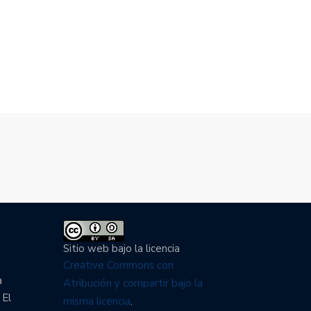
Sitio web bajo la licencia
Creative Commons con
a
Atribución y compartir bajo la
 El
misma licencia
.