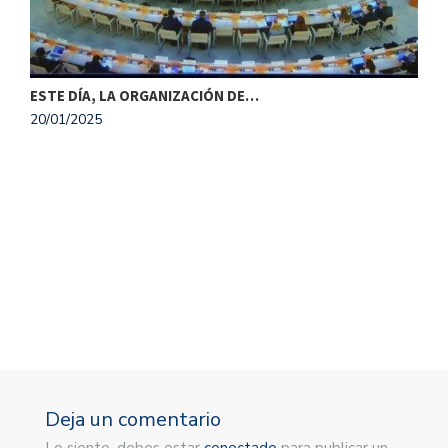
ESTE DÍA, LA ORGANIZACIÓN DE…
20/01/2025
M
1
Deja un comentario
Lo siento, debes estar
conectado
para publicar un