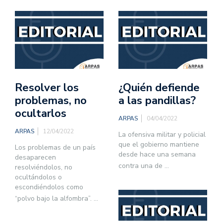
Resolver los
¿Quién defiende
problemas, no
a las pandillas?
ocultarlos
ARPAS
04/04/2022
ARPAS
12/04/2022
La ofensiva militar y policial
que el gobierno mantiene
Los problemas de un país
desde hace una semana
desaparecen
contra una de
...
resolviéndolos, no
ocultándolos o
escondiéndolos como
“polvo bajo la alfombra”.
...