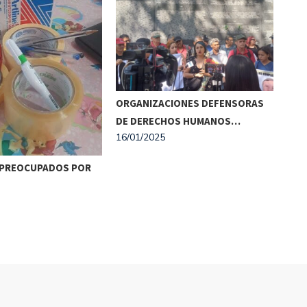
aumentar
o
disminuir
el
volumen.
ORGANIZACIONES DEFENSORAS
7 A
20/0
DE DERECHOS HUMANOS…
16/01/2025
PREOCUPADOS POR