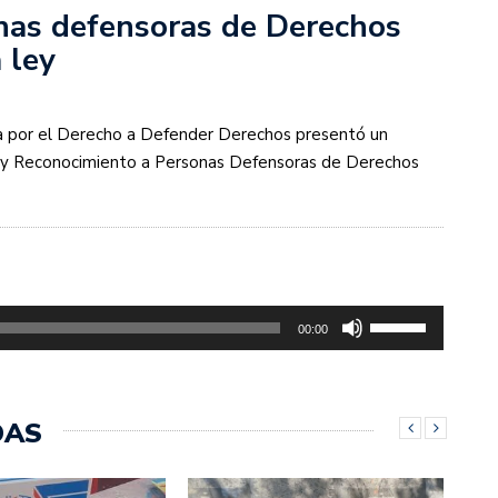
onas defensoras de Derechos
 ley
a por el Derecho a Defender Derechos presentó un
 y Reconocimiento a Personas Defensoras de Derechos
Utiliza
00:00
las
teclas
de
DAS
flecha
arriba/abajo
para