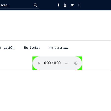
to feminista se pronuncia previo a la conmemoración del 8 de marzo e
.
nicación
Editorial
10:55:05 am