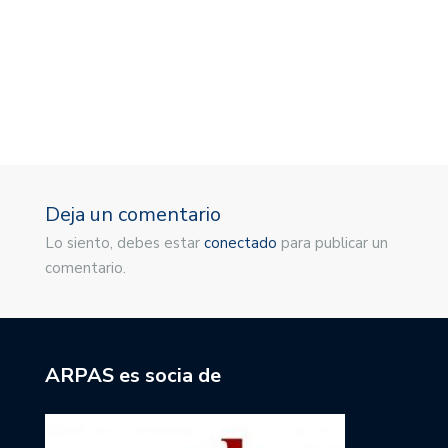
M
1
Deja un comentario
Lo siento, debes estar
conectado
para publicar un
comentario.
ARPAS es socia de