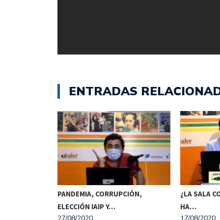
ENTRADAS RELACIONA
ÓMICA,
PANDEMIA, CORRUPCIÓN,
¿LA SALA C
NISTRO DE…
ELECCIÓN IAIP Y…
HA…
27/08/2020
17/08/2020