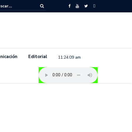
to feminista se pronuncia previo a la conmemoración del 8 de marzo e
.
nicación
Editorial
11:24:09 am