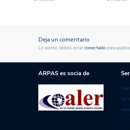
Deja un comentario
Lo siento, debes estar
conectado
para publica
ARPAS es socia de
Ser
Nues
Serv
Anún