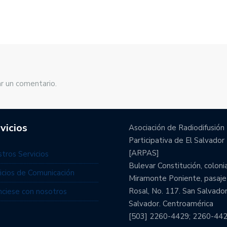
r un comentario.
vicios
Asociación de Radiodifusión
Participativa de El Salvador
[ARPAS]
tros Servicios
Bulevar Constitución, coloni
icios de Comunicación
Miramonte Poniente, pasaje
Rosal, No. 117. San Salvador
ciese con nosotros
Salvador. Centroamérica
[503] 2260-4429; 2260-44