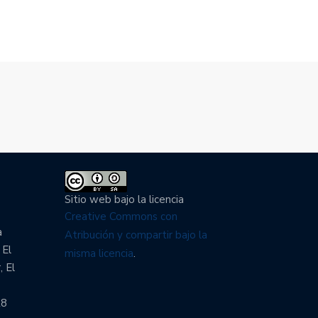
Sitio web bajo la licencia
Creative Commons con
a
Atribución y compartir bajo la
 El
misma licencia
.
, El
28