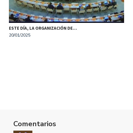
O
1
MAESTROS PREOCUPADOS POR FALTA DE…
17/01/2025
Comentarios