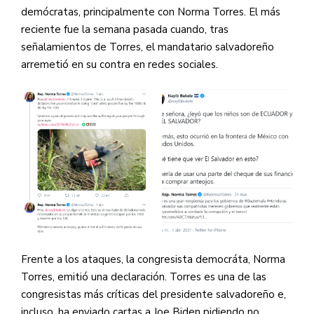
demócratas, principalmente con Norma Torres. El más
— Red Informativa de Arpas
reciente fue la semana pasada cuando, tras
(@arpassv)
April 5, 2021
señalamientos de Torres, el mandatario salvadoreño
arremetió en su contra en redes sociales.
Frente a los ataques, la congresista democráta, Norma
Torres, emitió una declaración. Torres es una de las
congresistas más críticas del presidente salvadoreño e,
incluso, ha enviado cartas a Joe Biden pidiendo no