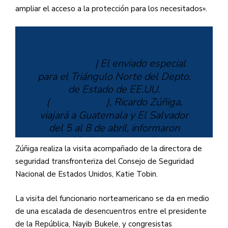
ampliar el acceso a la protección para los necesitados».
#RedArpas
| El enviado especial
para el Triángulo Norte del Depto.
de Estado de EE.UU.
(
@StateDept
), Ricardo Zúñiga,
viajará a Guatemala y El Salvador
del 5 al 8 de abril, informaron
autoridades norteamericanas.
Zúñiga realiza la visita acompañado de la directora de
seguridad transfronteriza del Consejo de Seguridad
Esfuerzos sobre migración serán el
Nacional de Estados Unidos, Katie Tobin.
principal objetivo de la visita.
pic.twitter.com/mCIN9LgjHR
La visita del funcionario norteamericano se da en medio
de una escalada de desencuentros entre el presidente
de la República, Nayib Bukele, y congresistas