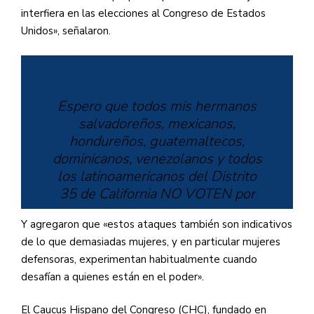
interfiera en las elecciones al Congreso de Estados
Unidos», señalaron.
Espero que todos mis hermanos
salvadoreños, mexicanos,
hondureños, guatemaltecos,
dominicanos, venezolanos y todos
los latinoamericanos del Distrito
35 de California NO VOTEN por
@NormaJTorres
.
Y agregaron que «estos ataques también son indicativos
de lo que demasiadas mujeres, y en particular mujeres
No trabaja para ustedes, sino para
defensoras, experimentan habitualmente cuando
mantener a nuestros países en el
desafían a quienes están en el poder».
subdesarrollo.
El Caucus Hispano del Congreso (CHC), fundado en