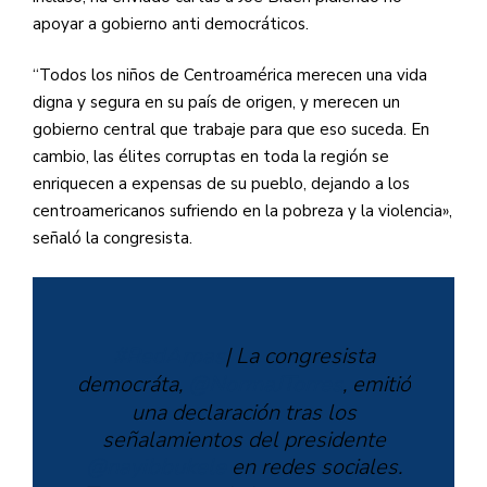
apoyar a gobierno anti democráticos.
“Todos los niños de Centroamérica merecen una vida
digna y segura en su país de origen, y merecen un
gobierno central que trabaje para que eso suceda. En
cambio, las élites corruptas en toda la región se
enriquecen a expensas de su pueblo, dejando a los
centroamericanos sufriendo en la pobreza y la violencia»,
señaló la congresista.
#RedArpas
| La congresista
democráta,
@NormaJTorres
, emitió
una declaración tras los
señalamientos del presidente
@nayibbukele
en redes sociales.