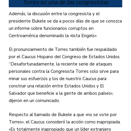
Torres es una de las congresistas
más críticas del presidente
Además, la discusión entre la congresista y el
salvadoreño e, incluso, ha enviado
presidente Bukele se da a pocos días de que se conozca
cartas a Joe Biden al respecto.
un informe sobre funcionarios corruptos en
pic.twitter.com/xpgMcj91zw
Centroamérica denominado la «lista Engels».
El pronunciamiento de Torres también fue respaldado
por el Caucus Hispano del Congreso de Estados Unidos.
— Red Informativa de Arpas
“Desafortunadamente, la reciente serie de ataques
(@arpassv)
April 4, 2021
personales contra la Congresista Torres solo sirve para
minar sus esfuerzos y los de nuestro Caucus para
construir una relación entre Estados Unidos y El
Salvador que beneficie a la gente de ambos países»,
dijeron en un comunicado.
Respecto al llamado de Bukele a que «no se vote por
Torres», el Caucus consideró la acción como inapropiada.
«Es totalmente inapropiado que un líder extranjero