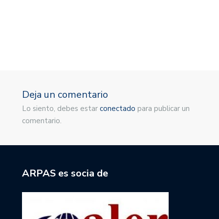
M
1
Deja un comentario
Lo siento, debes estar
conectado
para publicar un
comentario.
ARPAS es socia de