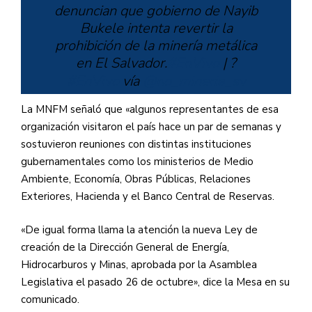
denuncian que gobierno de Nayib
Bukele intenta revertir la
prohibición de la minería metálica
en El Salvador.
#EnVivo
| ?
#EnVivo
vía
@no_mineria_sv
https://t.co/vBO6kEH4LD
La MNFM señaló que «algunos representantes de esa
organización visitaron el país hace un par de semanas y
sostuvieron reuniones con distintas instituciones
gubernamentales como los ministerios de Medio
— Red Informativa de Arpas
Ambiente, Economía, Obras Públicas, Relaciones
(@arpassv)
December 16, 2021
Exteriores, Hacienda y el Banco Central de Reservas.
«De igual forma llama la atención la nueva Ley de
creación de la Dirección General de Energía,
Hidrocarburos y Minas, aprobada por la Asamblea
Legislativa el pasado 26 de octubre», dice la Mesa en su
comunicado.