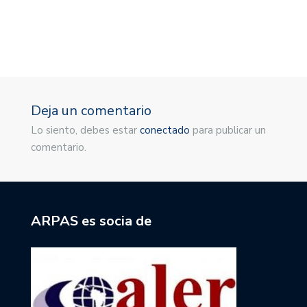
1
Deja un comentario
Lo siento, debes estar
conectado
para publicar un
comentario.
ARPAS es socia de