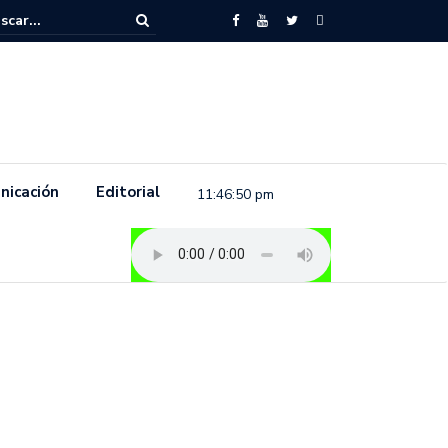
to feminista se pronuncia previo a la conmemoración del 8 de marzo e
.
nicación
Editorial
11:46:50 pm