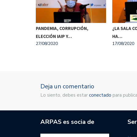
ÓMICA,
PANDEMIA, CORRUPCIÓN,
¿LA SALA C
NISTRO DE…
ELECCIÓN IAIP Y…
HA…
27/08/2020
17/08/2020
Deja un comentario
Lo siento, debes estar
conectado
para publica
ARPAS es socia de
Ser