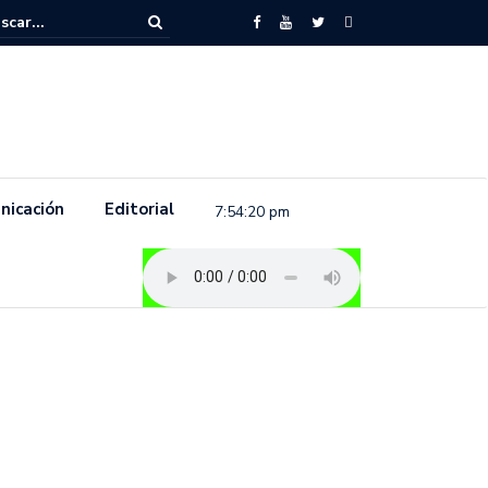
to feminista se pronuncia previo a la conmemoración del 8 de marzo e
.
nicación
Editorial
7:54:21 pm