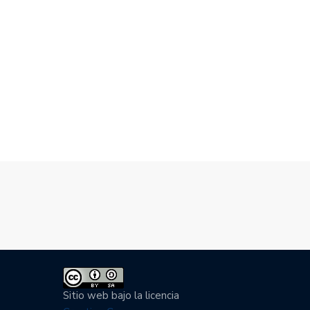
UESTA UCA, CASO LOTERÍA
ELECCIONES INTERNAS EN
IONAL,…
PARTIDOS POLÍTICOS,…
8/2020
23/07/2020
Sitio web bajo la licencia