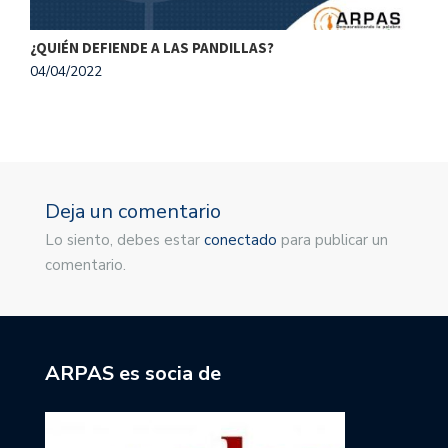
¿QUIÉN DEFIENDE A LAS PANDILLAS?
A
04/04/2022
2
Deja un comentario
Lo siento, debes estar
conectado
para publicar un
comentario.
ARPAS es socia de