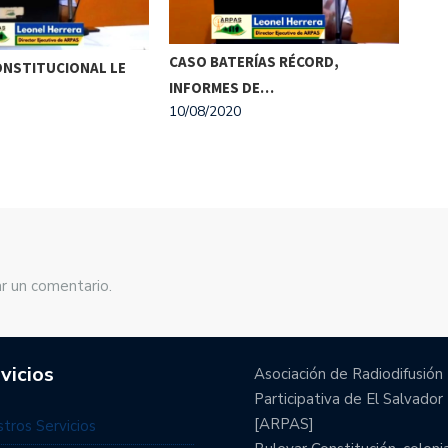
ENC
CASO BATERÍAS RÉCORD,
ONSTITUCIONAL LE
NAC
INFORMES DE…
03/0
10/08/2020
r un comentario.
vicios
Asociación de Radiodifusión
Participativa de El Salvador
[ARPAS]
tros Servicios