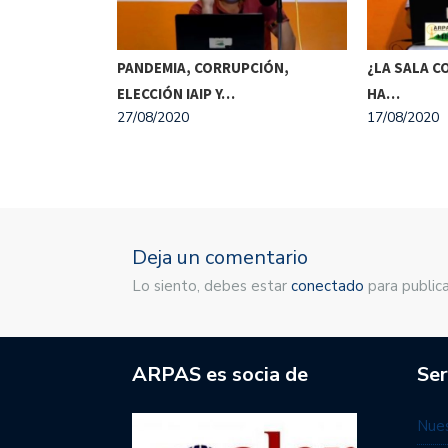
ÓMICA,
PANDEMIA, CORRUPCIÓN,
¿LA SALA C
NISTRO DE…
ELECCIÓN IAIP Y…
HA…
27/08/2020
17/08/2020
Deja un comentario
Lo siento, debes estar
conectado
para publica
ARPAS es socia de
Ser
Nues