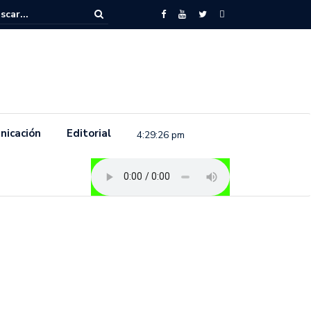
to feminista se pronuncia previo a la conmemoración del 8 de marzo e
.
nicación
Editorial
4:29:27 pm