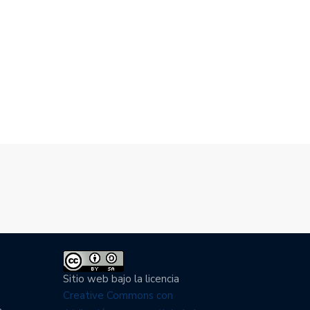
UESTA UCA, CASO LOTERÍA
ELECCIONES INTERNAS EN
IONAL,…
PARTIDOS POLÍTICOS,…
8/2020
23/07/2020
Sitio web bajo la licencia
Creative Commons con