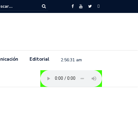
to feminista se pronuncia previo a la conmemoración del 8 de marzo e
.
nicación
Editorial
2:56:31 am