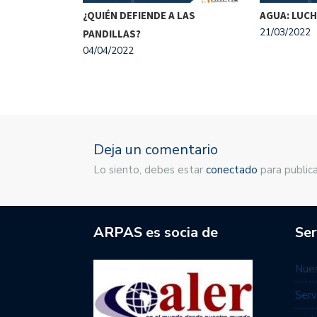
BLEMAS, NO
¿QUIÉN DEFIENDE A LAS
AGUA: LUCH
21/03/2022
PANDILLAS?
04/04/2022
Deja un comentario
Lo siento, debes estar
conectado
para publica
ARPAS es socia de
Ser
Nues
Serv