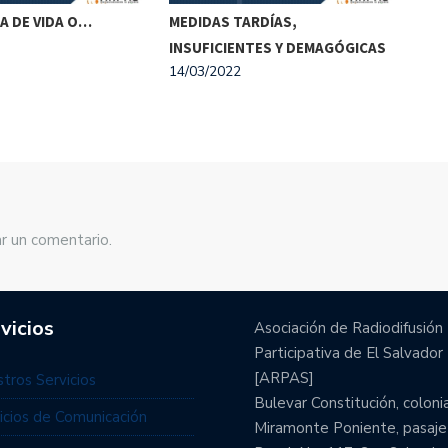
A DE VIDA O…
MEDIDAS TARDÍAS,
DES
INSUFICIENTES Y DEMAGÓGICAS
EST
14/03/2022
10/0
r un comentario.
vicios
Asociación de Radiodifusión
Participativa de El Salvador
[ARPAS]
tros Servicios
Bulevar Constitución, coloni
icios de Comunicación
Miramonte Poniente, pasaje