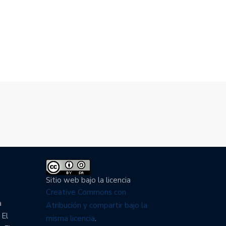
APARECIDAS: INDOLENCIA
LA SOLUCIÓN ES REFORMA
ATAL
FISCAL…
3/2022
08/03/2022
Sitio web bajo la licencia
Creative Commons con
a
Atribución y compartir bajo la
 El
misma licencia
.