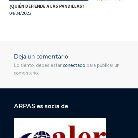
¿QUIÉN DEFIENDE A LAS PANDILLAS?
A
04/04/2022
2
Deja un comentario
Lo siento, debes estar
conectado
para publicar un
comentario.
ARPAS es socia de