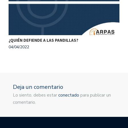
¿QUIÉN DEFIENDE A LAS PANDILLAS?
A
04/04/2022
2
Deja un comentario
Lo siento, debes estar
conectado
para publicar un
comentario.