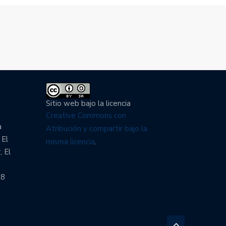
Sitio web bajo la licencia
Creative Commons con
a
Atribución y compartir bajo la
 El
misma licencia
.
, El
28