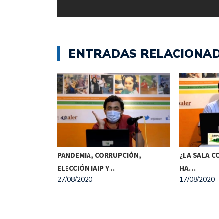
ENTRADAS RELACIONA
ÓMICA,
PANDEMIA, CORRUPCIÓN,
¿LA SALA C
NISTRO DE…
ELECCIÓN IAIP Y…
HA…
27/08/2020
17/08/2020