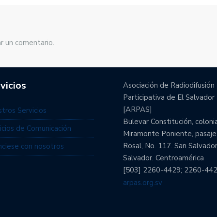
r un comentario.
vicios
Asociación de Radiodifusión
Participativa de El Salvador
[ARPAS]
tros Servicios
Bulevar Constitución, coloni
icios de Comunicación
Miramonte Poniente, pasaje
Rosal, No. 117. San Salvador
ciese con nosotros
Salvador. Centroamérica
[503] 2260-4429; 2260-44
arpas.org.sv