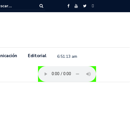
to feminista se pronuncia previo a la conmemoración del 8 de marzo e
.
nicación
Editorial
6:51:14 am