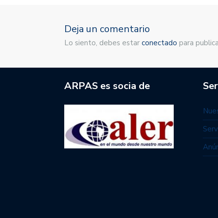
Deja un comentario
Lo siento, debes estar
conectado
para publica
ARPAS es socia de
Ser
Nues
Serv
Anún