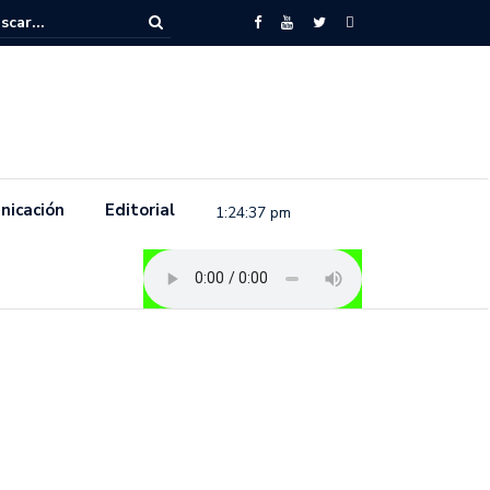
to feminista se pronuncia previo a la conmemoración del 8 de marzo e
.
nicación
Editorial
1:24:38 pm