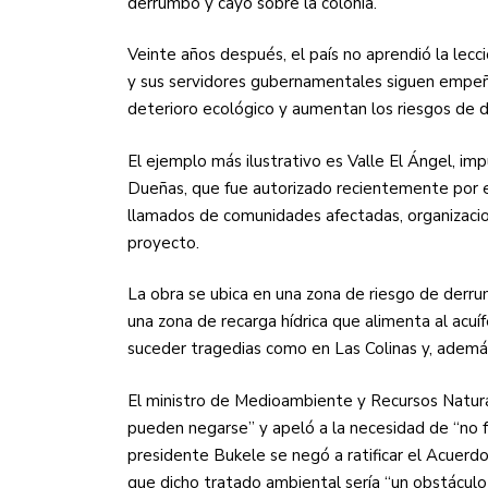
derrumbó y cayó sobre la colonia.
Veinte años después, el país no aprendió la lecci
y sus servidores gubernamentales siguen empeñ
deterioro ecológico y aumentan los riesgos de 
El ejemplo más ilustrativo es Valle El Ángel, imp
Dueñas, que fue autorizado recientemente por e
llamados de comunidades afectadas, organizacion
proyecto.
La obra se ubica en una zona de riesgo de derrum
una zona de recarga hídrica que alimenta al acuí
suceder tragedias como en Las Colinas y, ademá
El ministro de Medioambiente y Recursos Natura
pueden negarse” y apeló a la necesidad de “no f
presidente Bukele se negó a ratificar el Acuer
que dicho tratado ambiental sería “un obstáculo 