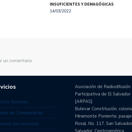
INSUFICIENTES Y DEMAGÓGICAS
EST
14/03/2022
10/0
r un comentario.
vicios
Asociación de Radiodifusión
Participativa de El Salvador
[ARPAS]
tros Servicios
Bulevar Constitución, coloni
icios de Comunicación
Miramonte Poniente, pasaje
Rosal, No. 117. San Salvador
ciese con nosotros
Salvador. Centroamérica