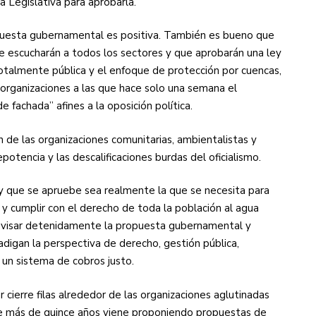
 Legislativa para aprobarla.
opuesta gubernamental es positiva. También es bueno que
ue escucharán a todos los sectores y que aprobarán una ley
otalmente pública y el enfoque de protección por cuencas,
 organizaciones a las que hace solo una semana el
fachada” afines a la oposición política.
n de las organizaciones comunitarias, ambientalistas y
repotencia y las descalificaciones burdas del oficialismo.
ey que se apruebe sea realmente la que se necesita para
s y cumplir con el derecho de toda la población al agua
 revisar detenidamente la propuesta gubernamental y
digan la perspectiva de derecho, gestión pública,
 un sistema de cobros justo.
ierre filas alrededor de las organizaciones aglutinadas
ce más de quince años viene proponiendo propuestas de