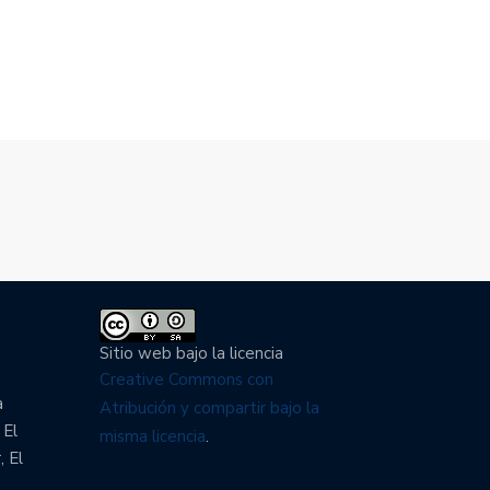
ATAL
FISCAL…
3/2022
08/03/2022
Sitio web bajo la licencia
Creative Commons con
a
Atribución y compartir bajo la
 El
misma licencia
.
, El