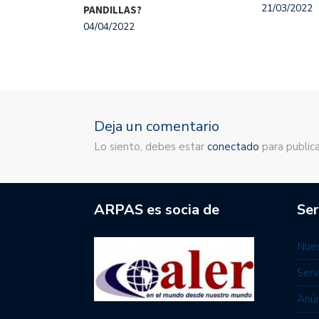
21/03/2022
PANDILLAS?
04/04/2022
Deja un comentario
Lo siento, debes estar
conectado
para publica
ARPAS es socia de
Ser
Nues
Serv
Anún