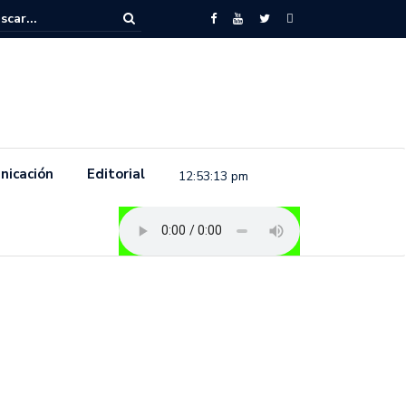
to feminista se pronuncia previo a la conmemoración del 8 de marzo e
.
nicación
Editorial
12:53:14 pm