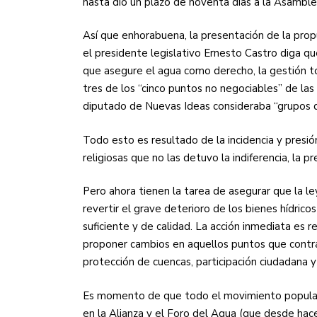
hasta dio un plazo de noventa días a la Asamblea
Así que enhorabuena, la presentación de la pr
el presidente legislativo Ernesto Castro diga q
que asegure el agua como derecho, la gestión t
tres de los “cinco puntos no negociables” de las
diputado de Nuevas Ideas consideraba “grupos de 
Todo esto es resultado de la incidencia y presió
religiosas que no las detuvo la indiferencia, la p
Pero ahora tienen la tarea de asegurar que la l
revertir el grave deterioro de los bienes hídrico
suficiente y de calidad. La acción inmediata es
proponer cambios en aquellos puntos que contra
protección de cuencas, participación ciudadana y
Es momento de que todo el movimiento popular c
en la Alianza y el Foro del Agua (que desde ha