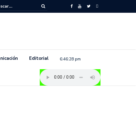
to feminista se pronuncia previo a la conmemoración del 8 de marzo e
.
nicación
Editorial
6:46:29 pm