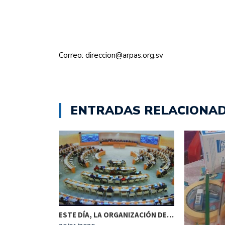
Correo: direccion@arpas.org.sv
ENTRADAS RELACIONA
ESTE DÍA, LA ORGANIZACIÓN DE…
ISTA SE