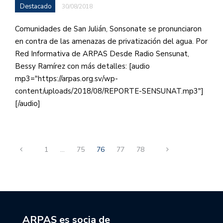
Destacado
30/08/2018
Comunidades de San Julián, Sonsonate se pronunciaron
en contra de las amenazas de privatización del agua. Por
Red Informativa de ARPAS Desde Radio Sensunat,
Bessy Ramírez con más detalles: [audio
mp3="https://arpas.org.sv/wp-
content/uploads/2018/08/REPORTE-SENSUNAT.mp3"]
[/audio]
1
…
75
76
77
78
ARPAS es socia de