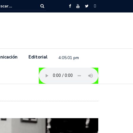
to feminista se pronuncia previo a la conmemoración del 8 de marzo e
.
nicación
Editorial
4:05:02 pm