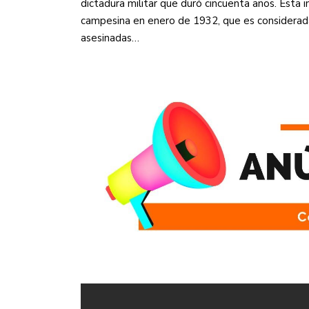
dictadura militar que duró cincuenta años. Ésta i
campesina en enero de 1932, que es considerad
asesinadas…