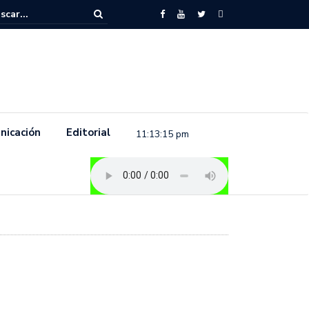
to feminista se pronuncia previo a la conmemoración del 8 de marzo e
.
nicación
Editorial
11:13:16 pm