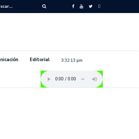
to feminista se pronuncia previo a la conmemoración del 8 de marzo e
.
nicación
Editorial
3:32:14 pm