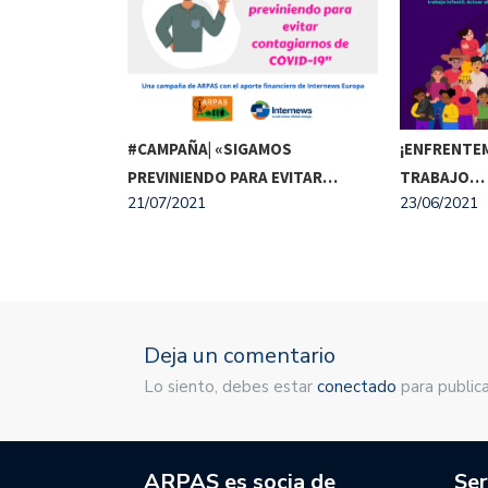
A| «DIÁLOGOS
#CAMPAÑA| «SIGAMOS
¡ENFRENTEM
MÁTICO,…
PREVINIENDO PARA EVITAR…
TRABAJO…
21/07/2021
23/06/2021
Deja un comentario
Lo siento, debes estar
conectado
para publica
ARPAS es socia de
Ser