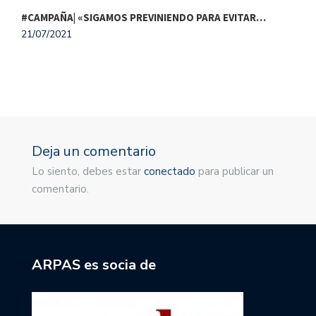
#CAMPAÑA| «SIGAMOS PREVINIENDO PARA EVITAR…
#
21/07/2021
3
Deja un comentario
Lo siento, debes estar
conectado
para publicar un
comentario.
ARPAS es socia de