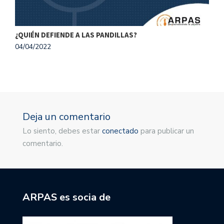
¿QUIÉN DEFIENDE A LAS PANDILLAS?
A
04/04/2022
2
Deja un comentario
Lo siento, debes estar
conectado
para publicar un
comentario.
ARPAS es socia de