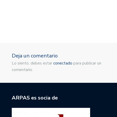
M
1
Deja un comentario
Lo siento, debes estar
conectado
para publicar un
comentario.
ARPAS es socia de