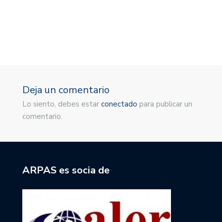
M
1
Deja un comentario
Lo siento, debes estar
conectado
para publicar un
comentario.
ARPAS es socia de