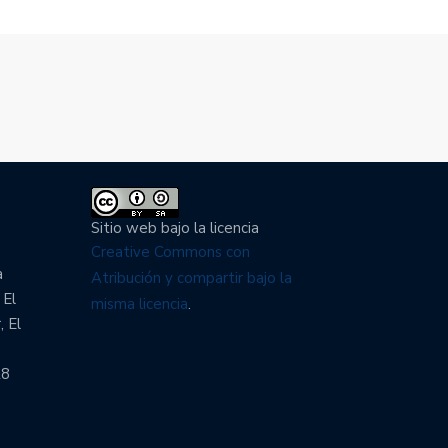
Sitio web bajo la licencia
Creative Commons con
a
Atribución y compartir bajo la
 El
misma licencia
.
, El
28