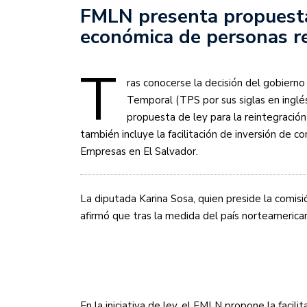
FMLN presenta propuesta
económica de personas r
T
ras conocerse la decisión del gobiern
Temporal (
TPS
por sus siglas en inglé
propuesta de ley para la reintegración
también incluye la facilitación de inversión de c
Empresas en El Salvador.
La diputada Karina Sosa, quien preside la comisi
afirmó que tras la medida del país norteamerica
En la iniciativa de ley, el
FMLN
propone la facilit