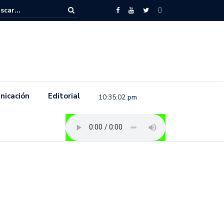
to feminista se pronuncia previo a la conmemoración del 8 de marzo e
.
nicación
Editorial
10:35:03 pm