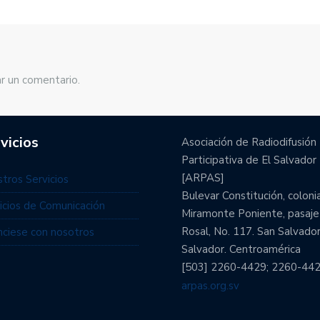
r un comentario.
vicios
Asociación de Radiodifusión
Participativa de El Salvador
[ARPAS]
tros Servicios
Bulevar Constitución, coloni
icios de Comunicación
Miramonte Poniente, pasaje
Rosal, No. 117. San Salvador
ciese con nosotros
Salvador. Centroamérica
[503] 2260-4429; 2260-44
arpas.org.sv