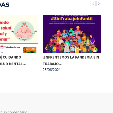
DAS
o
disminuir
el
volumen.
| CUIDANDO
¡ENFRENTEMOS LA PANDEMIA SIN
DÍA
23/0
ALUD MENTAL…
TRABAJO…
23/06/2021
r un comentario.