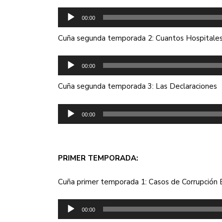
Reproductor
00:00
de
audio
Cuña segunda temporada 2: Cuantos Hospitales 
Reproductor
00:00
de
audio
Cuña segunda temporada 3: Las Declaraciones
Reproductor
00:00
de
audio
PRIMER TEMPORADA:
Cuña primer temporada 1: Casos de Corrupción 
Reproductor
00:00
de