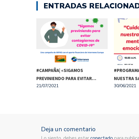
ENTRADAS RELACIONA
A| «DIÁLOGOS
#CAMPAÑA| «SIGAMOS
#PROGRAMA
MÁTICO,…
PREVINIENDO PARA EVITAR…
NUESTRA S
21/07/2021
30/06/2021
Deja un comentario
Lo siento, debes estar
conectado
para publica