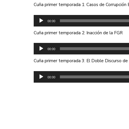
audio
Cuña primer temporada 1: Casos de Corrupción 
Reproductor
00:00
de
audio
Cuña primer temporada 2: Inacción de la FGR
Reproductor
00:00
de
audio
Cuña primer temporada 3: El Doble Discurso d
Reproductor
00:00
de
audio