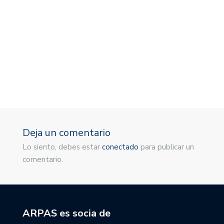
M
1
Deja un comentario
Lo siento, debes estar
conectado
para publicar un
comentario.
ARPAS es socia de