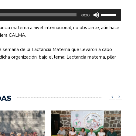
o
disminuir
Utiliza
00:00
el
las
volumen.
ancia materna a nivel internacional; no obstante, aún hace
teclas
sidera CALMA.
de
flecha
 la semana de la Lactancia Materna que llevaron a cabo
arriba/abajo
icha organización, bajo el lema: Lactancia materna, pilar
para
aumentar
o
disminuir
el
DAS
volumen.