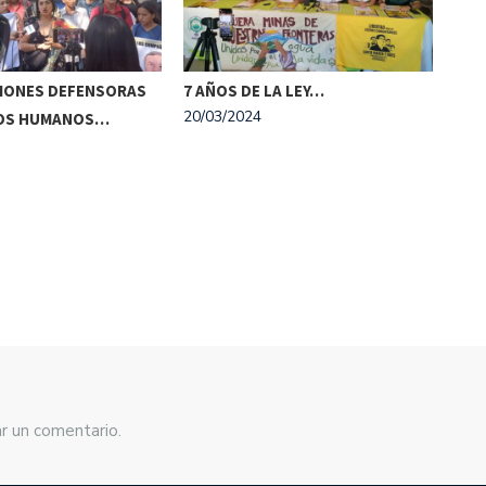
IONES DEFENSORAS
7 AÑOS DE LA LEY…
CON
20/03/2024
HOS HUMANOS…
COM
18/0
r un comentario.