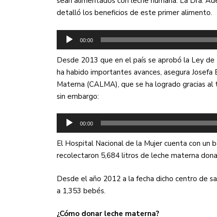
sean alimentados con leche humana. La Dra. Adel
detalló los beneficios de este primer alimento.
Reproductor
00:00
de
audio
Desde 2013 que en el país se aprobó la Ley de 
ha habido importantes avances, asegura Josefa 
Materna (CALMA), que se ha logrado gracias al t
sin embargo:
Reproductor
00:00
de
audio
El Hospital Nacional de la Mujer cuenta con un 
recolectaron 5,684 litros de leche materna dona
Desde el año 2012 a la fecha dicho centro de s
a 1,353 bebés.
¿Cómo donar leche materna?