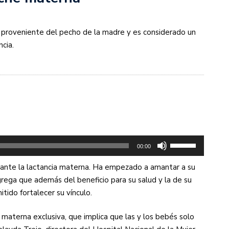
 proveniente del pecho de la madre y es considerado un
ncia.
Utiliza
00:00
las
rtante la lactancia materna. Ha empezado a amantar a su
teclas
rega que además del beneficio para su salud y la de su
de
tido fortalecer su vínculo.
flecha
arriba/abajo
 materna exclusiva, que implica que las y los bebés solo
para