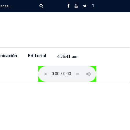
to feminista se pronuncia previo a la conmemoración del 8 de marzo e
.
nicación
Editorial
4:36:42 am