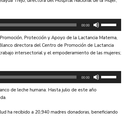
ayda Trejo, directora del Hospital Nacional de la Mujer,
aumentar
o
disminuir
Utiliza
00:00
el
las
volumen.
Promoción, Protección y Apoyo de la Lactancia Materna,
teclas
Blanco directora del Centro de Promoción de Lactancia
de
rabajo intersectorial y el empoderamiento de las mujeres;
flecha
arriba/abajo
para
Utiliza
aumentar
00:00
las
o
banco de leche humana. Hasta julio de este año
teclas
disminuir
da.
de
el
flecha
volumen.
alud ha recibido a 20,940 madres donadoras, beneficiando
arriba/abajo
para
aumentar