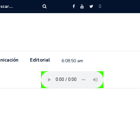
to feminista se pronuncia previo a la conmemoración del 8 de marzo e
.
nicación
Editorial
6:08:51 am