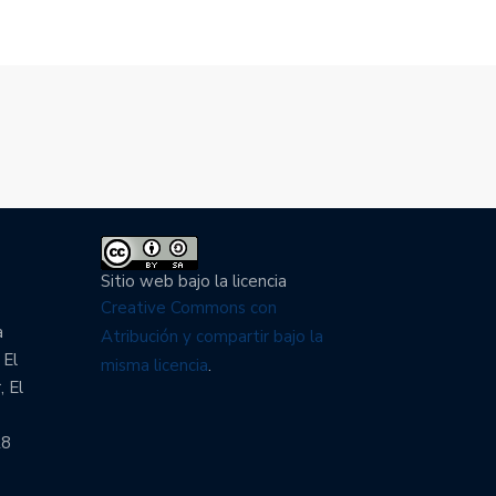
Sitio web bajo la licencia
Creative Commons con
a
Atribución y compartir bajo la
 El
misma licencia
.
, El
28