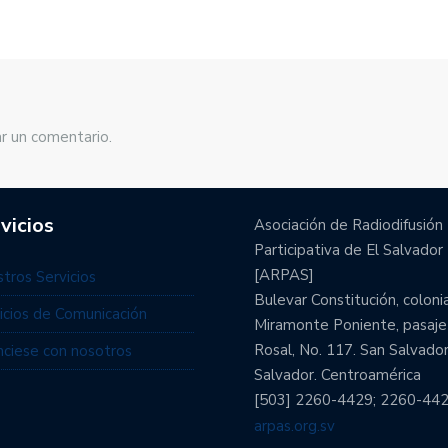
r un comentario.
vicios
Asociación de Radiodifusión
Participativa de El Salvador
[ARPAS]
tros Servicios
Bulevar Constitución, coloni
icios de Comunicación
Miramonte Poniente, pasaje
Rosal, No. 117. San Salvador
ciese con nosotros
Salvador. Centroamérica
[503] 2260-4429; 2260-44
arpas.org.sv