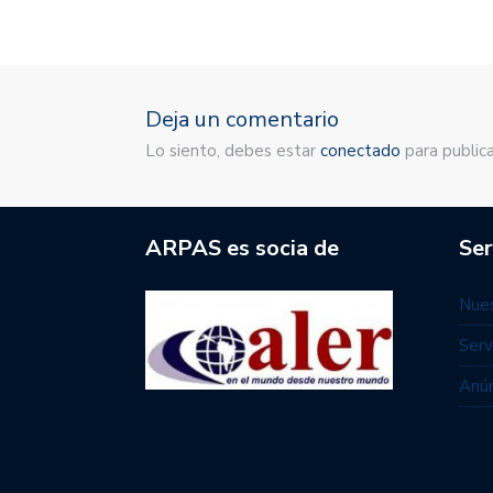
Deja un comentario
Lo siento, debes estar
conectado
para publica
ARPAS es socia de
Ser
Nues
Serv
Anún