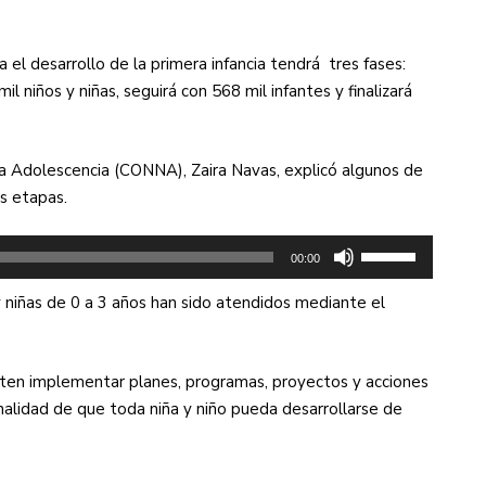
de
flecha
 el desarrollo de la primera infancia tendrá tres fases:
arriba/abajo
il niños y niñas, seguirá con 568 mil infantes y finalizará
para
aumentar
o
 la Adolescencia (CONNA), Zaira Navas, explicó algunos de
disminuir
s etapas.
el
volumen.
Utiliza
00:00
las
y niñas de 0 a 3 años han sido atendidos mediante el
teclas
de
flecha
iten implementar planes, programas, proyectos y acciones
arriba/abajo
 finalidad de que toda niña y niño pueda desarrollarse de
para
aumentar
o