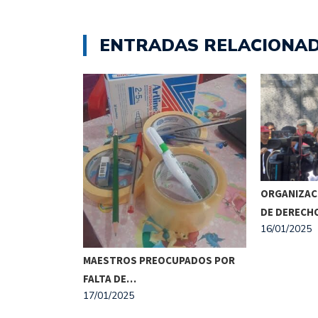
ENTRADAS RELACIONA
ISTA SE
ORGANIZAC
O…
DE DEREC
16/01/2025
MAESTROS PREOCUPADOS POR
FALTA DE…
17/01/2025