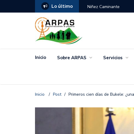
Lo último
ANGO
Niñez Caminante
Inicio
Sobre ARPAS
Servicios
Inicio
/
Post
/
Primeros cien días de Bukele: ¿un