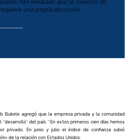
ciales han señalado que la creación de
equiere una amplia discusión.
//t.co/iAonmyoZ18
, 2019
yib Bukele agregó que la empresa privada y la comunidad
l “desarrollo” del país. “En estos primeros cien días hemos
 privado. En junio y julio el índice de confianza subió
ón» de la relación con Estados Unidos.