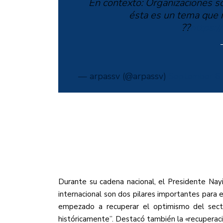
En contexto: Organizaciones so
ésta es un tema que r
??
https:
— arpassv (@arpassv)
September 6
Durante su cadena nacional, el Presidente Na
internacional son dos pilares importantes para e
empezado a recuperar el optimismo del sector
históricamente”. Destacó también la «recuperaci