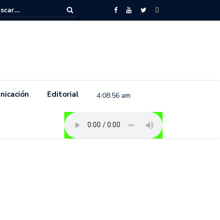
to feminista se pronuncia previo a la conmemoración del 8 de marzo e
.
nicación
Editorial
4:08:57 am