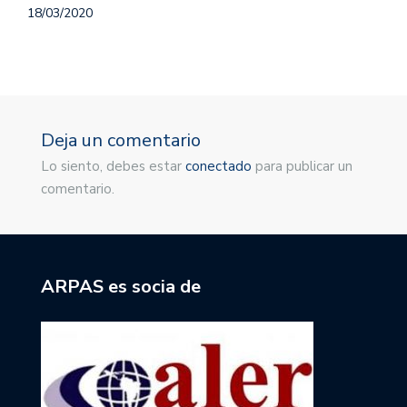
1
18/03/2020
Deja un comentario
Lo siento, debes estar
conectado
para publicar un
comentario.
ARPAS es socia de