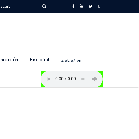
to feminista se pronuncia previo a la conmemoración del 8 de marzo e
.
nicación
Editorial
2:55:58 pm