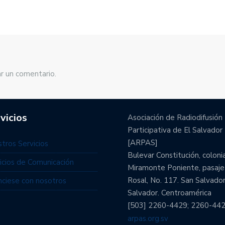
r un comentario.
vicios
Asociación de Radiodifusión
Participativa de El Salvador
[ARPAS]
tros Servicios
Bulevar Constitución, coloni
icios de Comunicación
Miramonte Poniente, pasaje
Rosal, No. 117. San Salvador
ciese con nosotros
Salvador. Centroamérica
[503] 2260-4429; 2260-44
arpas.org.sv