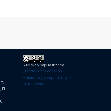
Sitio web bajo la licencia
Creative Commons con
a
Atribución y compartir bajo la
 El
misma licencia
.
, El
28