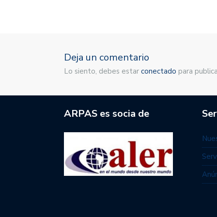
Deja un comentario
Lo siento, debes estar
conectado
para publica
ARPAS es socia de
Ser
Nues
Serv
Anún