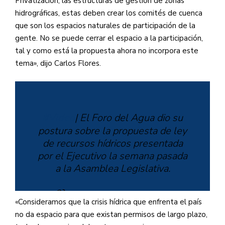
Privatización, las estructuras de gestión de zonas
hidrográficas, estas deben crear los comités de cuenca
que son los espacios naturales de participación de la
gente. No se puede cerrar el espacio a la participación,
tal y como está la propuesta ahora no incorpora este
tema», dijo Carlos Flores.
#Video
| El Foro del Agua dio su
postura sobre la propuesta de ley
de recursos hídricos presentada
por el Ejecutivo la semana pasada
a la Asamblea Legislativa.
?⤵
https://t.co/25Clv6j4pa
«Consideramos que la crisis hídrica que enfrenta el país
no da espacio para que existan permisos de largo plazo,