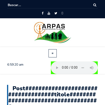
6:59:21 am
Post######################
##############titole########
###########################